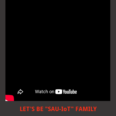
LET'S BE "SAU-IoT" FAMILY