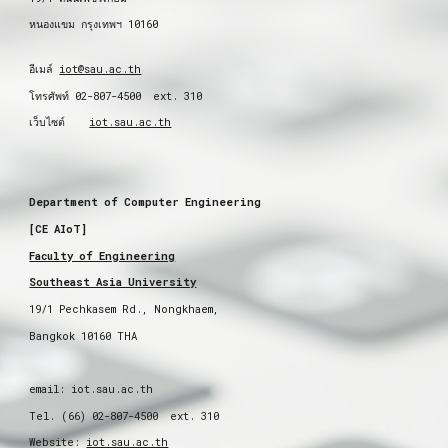
หนองแขม กรุงเทพฯ 10160
อีเมล์
iot@sau.ac.th
โทรศัพท์ 02-807-4500 ext. 310
เว็บไซต์
iot.sau.ac.th
Department of Computer Engineering
[CE AIoT]
Faculty of Engineering
Southeast Asia University
19/1 Pechkasem Rd., Nongkhaem,
Bangkok 10160 THA
email: iot.sau.ac.th
Tel. (66) 02-807-4500 ext. 310
Website:
iot.sau.ac.th